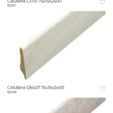
CASAline L3731 75x15x2400
62341
CASAline D6427 75x15x2400
62346