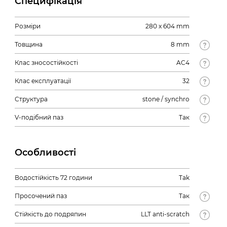
Специфікація
Розміри
280 x 604 mm
Товщина
8 mm
Клас зносостійкості
AC4
Клас експлуатації
32
Структура
stone / synchro
V-подібний паз
Так
Особливості
Водостійкість 72 години
Tak
Просочений паз
Так
Стійкість до подряпин
LLT anti-scratch