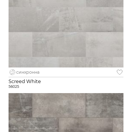
синхронна
Screed White
56025