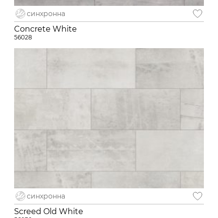
синхронна
Concrete White
56028
синхронна
Screed Old White