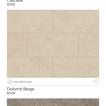
Cascade
65292
синхронна
Dolomit Beige
65290