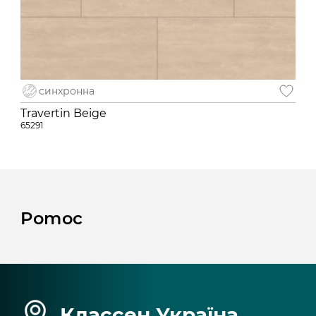
синхронна
Travertin Beige
65291
Pomoc
Классен Україна