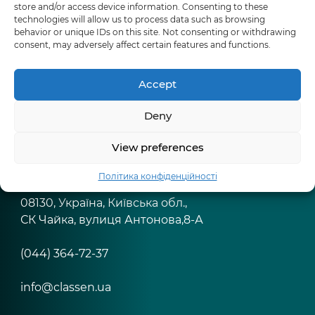
store and/or access device information. Consenting to these
technologies will allow us to process data such as browsing
behavior or unique IDs on this site. Not consenting or withdrawing
consent, may adversely affect certain features and functions.
Accept
Deny
Классен Україна
View preferences
Політика конфіденційності
ТОВ "Классен Україна"
08130, Україна, Київська обл.,
СК Чайка, вулиця Антонова,8-А
(044) 364-72-37
info@classen.ua