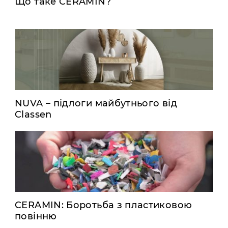
Що таке CERAMIN?
NUVA – підлоги майбутнього від
Classen
CERAMIN: Боротьба з пластиковою
повінню