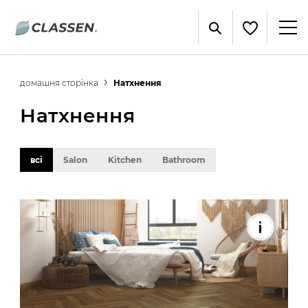
домашня сторінка
Натхнення
Натхнення
всі
Salon
Kitchen
Bathroom