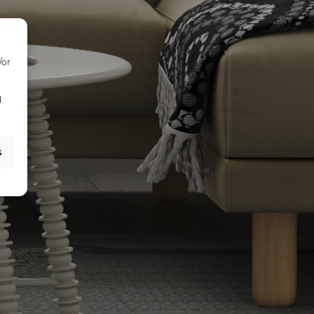
/or
d
s