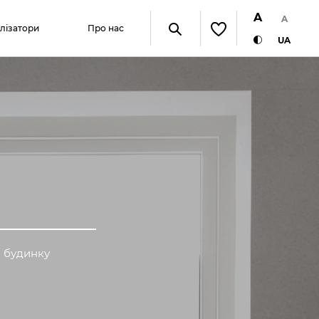
A
A
алізатори
Про нас
UA
о будинку