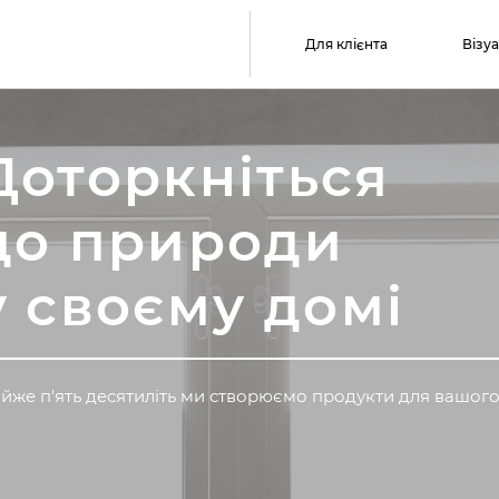
Для клієнта
Візу
Доторкніться
до природи
у своєму домі
йже п'ять десятиліть ми створюємо продукти для вашог