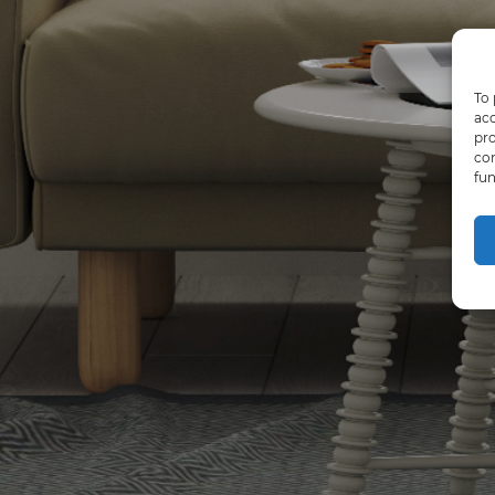
To 
acc
pro
con
fun