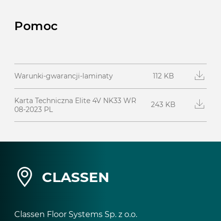
Pomoc
112 KB
Warunki-gwarancji-laminaty
Karta Techniczna Elite 4V NK33 WR
243 KB
08-2023 PL
CLASSEN
Classen Floor Systems Sp. z o.o.