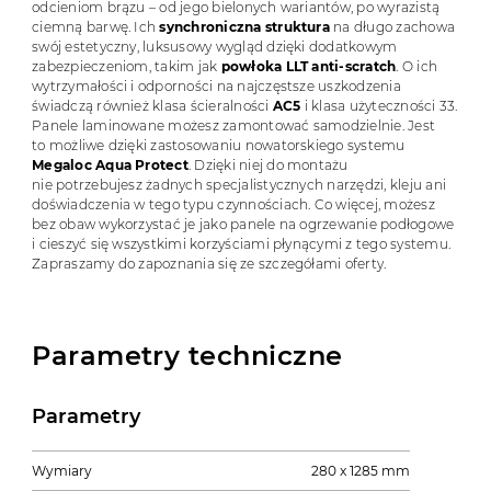
odcieniom brązu – od jego bielonych wariantów, po wyrazistą
ciemną barwę. Ich
synchroniczna struktura
na długo zachowa
swój estetyczny, luksusowy wygląd dzięki dodatkowym
zabezpieczeniom, takim jak
powłoka LLT anti-scratch
. O ich
wytrzymałości i odporności na najczęstsze uszkodzenia
świadczą również klasa ścieralności
AC5
i klasa użyteczności 33.
Panele laminowane możesz zamontować samodzielnie. Jest
to możliwe dzięki zastosowaniu nowatorskiego systemu
Megaloc Aqua Protect
. Dzięki niej do montażu
nie potrzebujesz żadnych specjalistycznych narzędzi, kleju ani
doświadczenia w tego typu czynnościach. Co więcej, możesz
bez obaw wykorzystać je jako panele na ogrzewanie podłogowe
i cieszyć się wszystkimi korzyściami płynącymi z tego systemu.
Zapraszamy do zapoznania się ze szczegółami oferty.
Parametry techniczne
Parametry
Wymiary
280 x 1285 mm