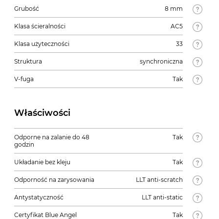
Grubość
8 mm
Klasa ścieralności
AC5
Klasa użyteczności
33
Struktura
synchroniczna
V-fuga
Tak
Właściwości
Odporne na zalanie do 48
Tak
godzin
Układanie bez kleju
Tak
Odporność na zarysowania
LLT anti-scratch
Antystatyczność
LLT anti-static
Certyfikat Blue Angel
Tak