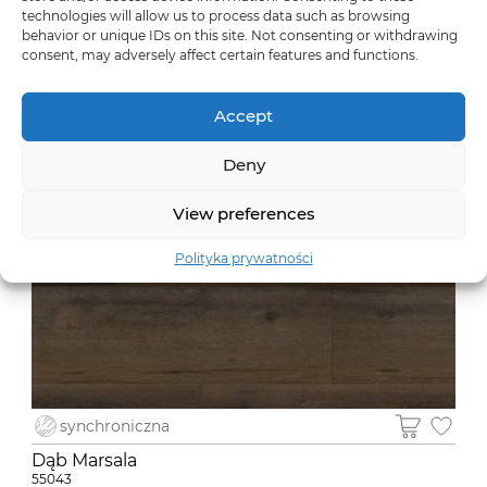
technologies will allow us to process data such as browsing
synchroniczna
behavior or unique IDs on this site. Not consenting or withdrawing
Dąb Caserta
consent, may adversely affect certain features and functions.
55041
Accept
Deny
View preferences
Polityka prywatności
synchroniczna
Dąb Marsala
55043