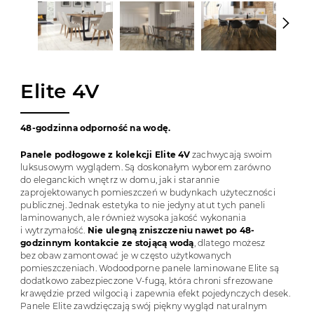
Elite 4V
48-godzinna odporność na wodę.
Panele podłogowe z kolekcji Elite 4V
zachwycają swoim
luksusowym wyglądem. Są doskonałym wyborem zarówno
do eleganckich wnętrz w domu, jak i starannie
zaprojektowanych pomieszczeń w budynkach użyteczności
publicznej. Jednak estetyka to nie jedyny atut tych paneli
laminowanych, ale również wysoka jakość wykonania
i wytrzymałość.
Nie ulegną zniszczeniu nawet po 48-
godzinnym kontakcie ze stojącą wodą
, dlatego możesz
bez obaw zamontować je w często użytkowanych
pomieszczeniach. Wodoodporne panele laminowane Elite są
dodatkowo zabezpieczone V-fugą, która chroni sfrezowane
krawędzie przed wilgocią i zapewnia efekt pojedynczych desek.
Panele Elite zawdzięczają swój piękny wygląd naturalnym