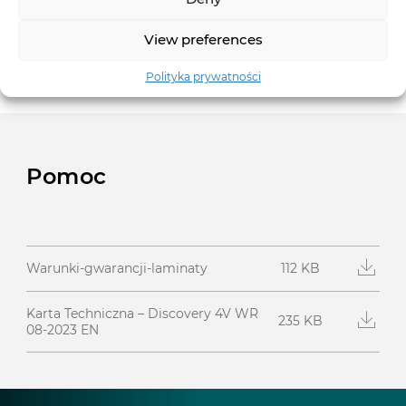
Paczka
1.624 m kw.
View preferences
Paleta
81.2 m kw.
Polityka prywatności
Pomoc
112 KB
Warunki-gwarancji-laminaty
Karta Techniczna – Discovery 4V WR
235 KB
08-2023 EN