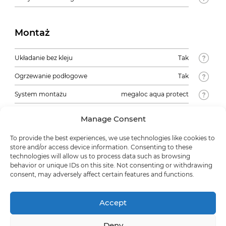
Montaż
Układanie bez kleju
Tak
Ogrzewanie podłogowe
Tak
System montażu
megaloc aqua protect
Polecane do pomieszczeń
Tak
Manage Consent
użyteczności publicznej
To provide the best experiences, we use technologies like cookies to
store and/or access device information. Consenting to these
Gwarancja / Dane logistyczne
technologies will allow us to process data such as browsing
behavior or unique IDs on this site. Not consenting or withdrawing
consent, may adversely affect certain features and functions.
Gwarancja w pomieszczeniach
20
mieszkalnych
Accept
Gwarancja w pomieszczeniach
3
użyteczności publicznej
Deny