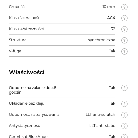
Grubość
10 mm
Klasa ścieralności
AC4
Klasa użyteczności
32
Struktura
synchroniczna
V-fuga
Tak
Właściwości
Odporne na zalanie do 48
Tak
godzin
Układanie bez kleju
Tak
Odporność na zarysowania
LLT anti-scratch
Antystatyczność
LLT anti-static
Certyfikat Blue Angel
Tak