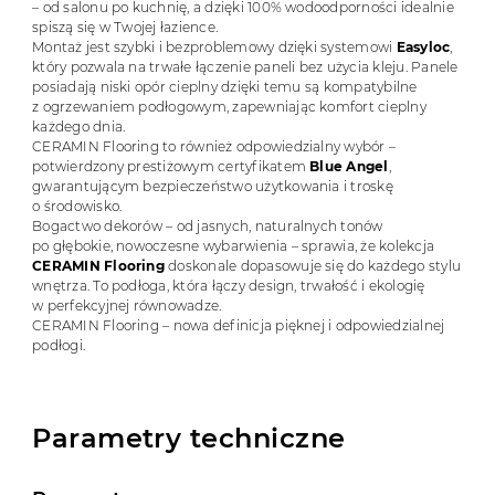
– od salonu po kuchnię, a dzięki 100% wodoodporności idealnie
spiszą się w Twojej łazience.
Montaż jest szybki i bezproblemowy dzięki systemowi
Easyloc
,
który pozwala na trwałe łączenie paneli bez użycia kleju. Panele
posiadają niski opór cieplny dzięki temu są kompatybilne
z ogrzewaniem podłogowym, zapewniając komfort cieplny
każdego dnia.
CERAMIN Flooring to również odpowiedzialny wybór –
potwierdzony prestiżowym certyfikatem
Blue Angel
,
gwarantującym bezpieczeństwo użytkowania i troskę
o środowisko.
Bogactwo dekorów – od jasnych, naturalnych tonów
po głębokie, nowoczesne wybarwienia – sprawia, że kolekcja
CERAMIN Flooring
doskonale dopasowuje się do każdego stylu
wnętrza. To podłoga, która łączy design, trwałość i ekologię
w perfekcyjnej równowadze.
CERAMIN Flooring – nowa definicja pięknej i odpowiedzialnej
podłogi.
Parametry techniczne