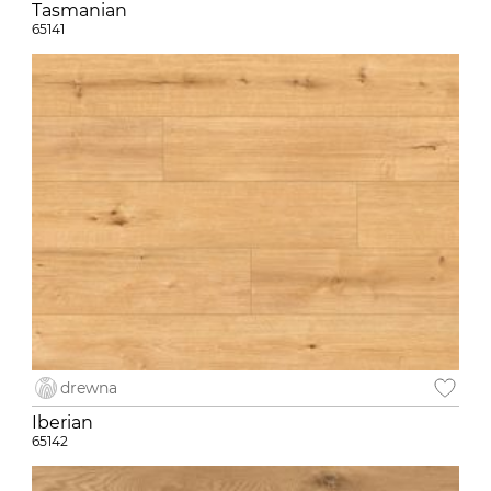
Tasmanian
65141
drewna
Iberian
65142