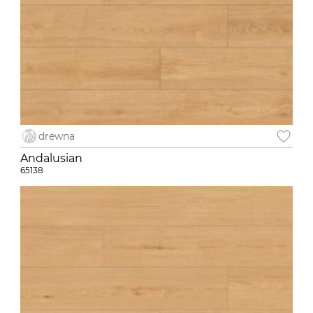
drewna
Andalusian
65138