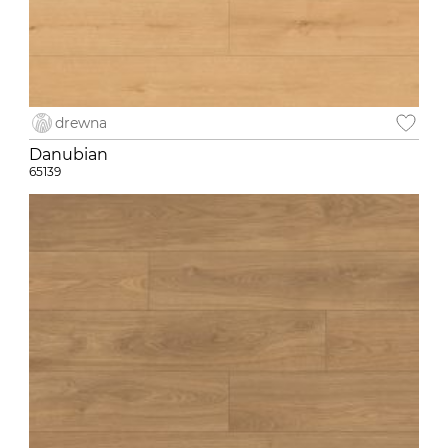
drewna
Danubian
65139