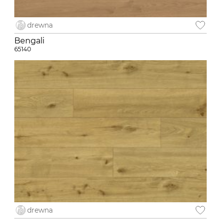
drewna
Bengali
65140
drewna