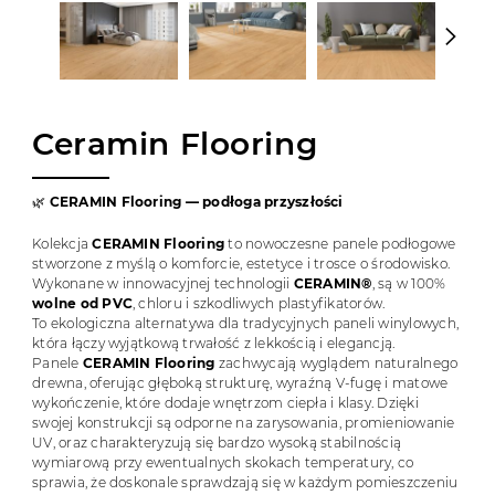
Ceramin Flooring
🌿
CERAMIN Flooring — podłoga przyszłości
Kolekcja
CERAMIN Flooring
to nowoczesne panele podłogowe
stworzone z myślą o komforcie, estetyce i trosce o środowisko.
Wykonane w innowacyjnej technologii
CERAMIN®
, są w 100%
wolne od PVC
, chloru i szkodliwych plastyfikatorów.
To ekologiczna alternatywa dla tradycyjnych paneli winylowych,
która łączy wyjątkową trwałość z lekkością i elegancją.
Panele
CERAMIN Flooring
zachwycają wyglądem naturalnego
drewna, oferując głęboką strukturę, wyraźną V-fugę i matowe
wykończenie, które dodaje wnętrzom ciepła i klasy. Dzięki
swojej konstrukcji są odporne na zarysowania, promieniowanie
UV, oraz charakteryzują się bardzo wysoką stabilnością
wymiarową przy ewentualnych skokach temperatury, co
sprawia, że doskonale sprawdzają się w każdym pomieszczeniu