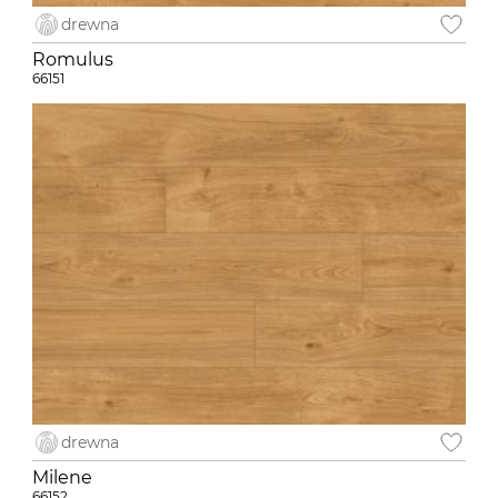
drewna
Romulus
66151
drewna
Milene
66152