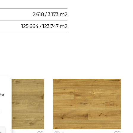
2.618 / 3.173 m2
125.664 / 123.747 m2
/or
d
s