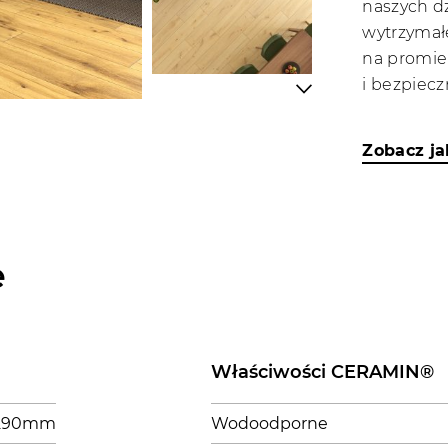
naszych d
wytrzymał
na promie
i bezpiec
Zobacz j
e
Właściwości CERAMIN®
1290mm
Wodoodporne