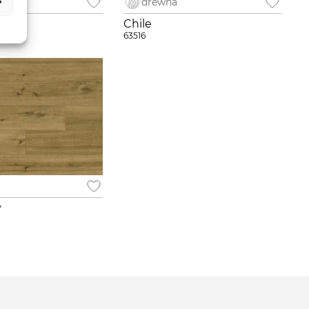
drewna
Chile
63516
y