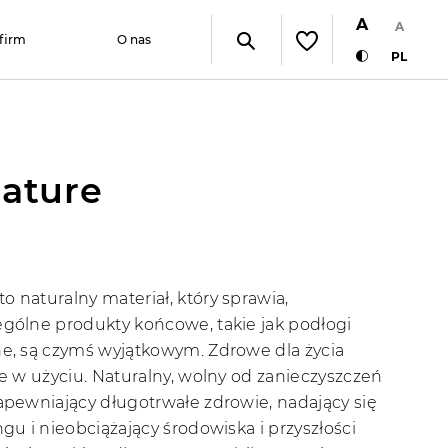
A
A
 firm
O nas
PL
Nature
 naturalny materiał, który sprawia,
ególne produkty końcowe, takie jak podłogi
ne, są czymś wyjątkowym. Zdrowe dla życia
ie w użyciu. Naturalny, wolny od zanieczyszczeń
apewniający długotrwałe zdrowie, nadający się
ngu i nieobciążający środowiska i przyszłości