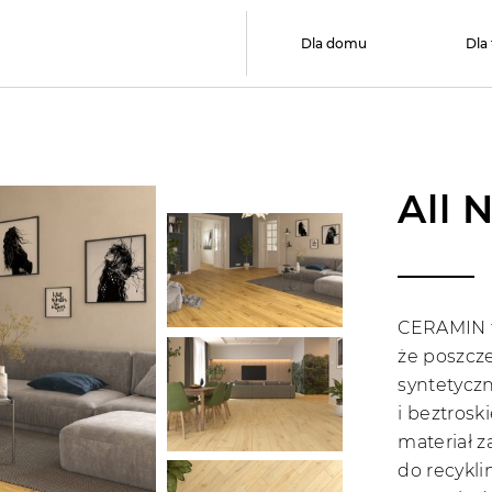
Dla domu
Dla
All 
CERAMIN to
że poszcz
syntetycz
i beztrosk
materiał z
do recykli