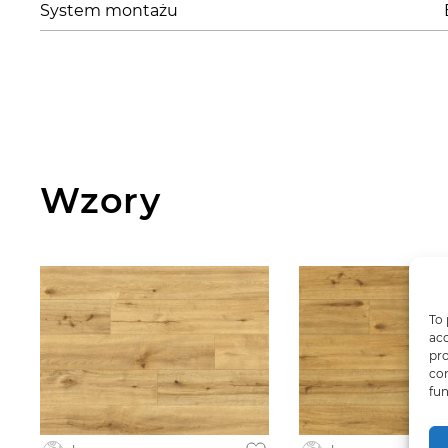
System montażu
Wzory
To 
acc
pro
con
fun