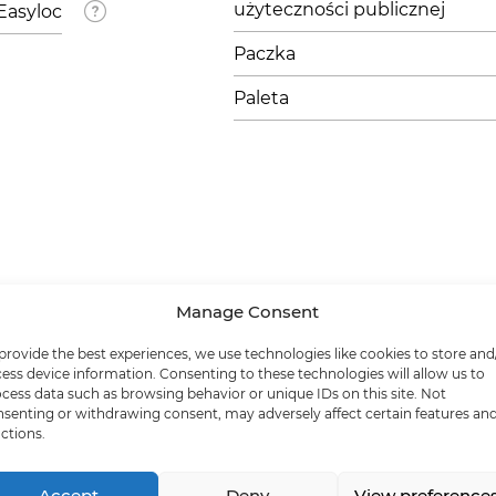
użyteczności publicznej
Easyloc
Paczka
Paleta
Manage Consent
provide the best experiences, we use technologies like cookies to store and
ess device information. Consenting to these technologies will allow us to
cess data such as browsing behavior or unique IDs on this site. Not
senting or withdrawing consent, may adversely affect certain features an
ctions.
Accept
Deny
View preference