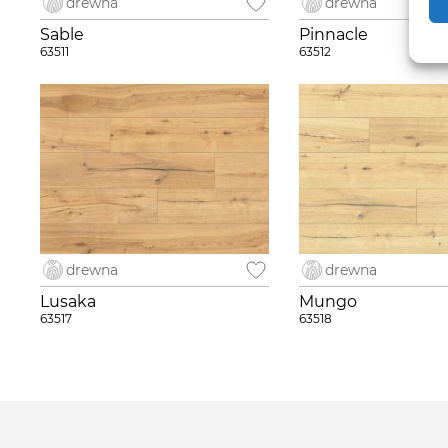
drewna
drewna
Sable
Pinnacle
63511
63512
drewna
drewna
Lusaka
Mungo
63517
63518