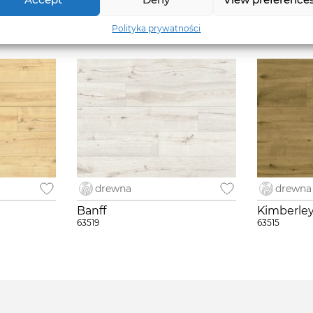
drewna
drewna
Wakhan
Pitcairn
Polityka prywatności
63513
63514
drewna
drewna
Banff
Kimberle
63519
63515